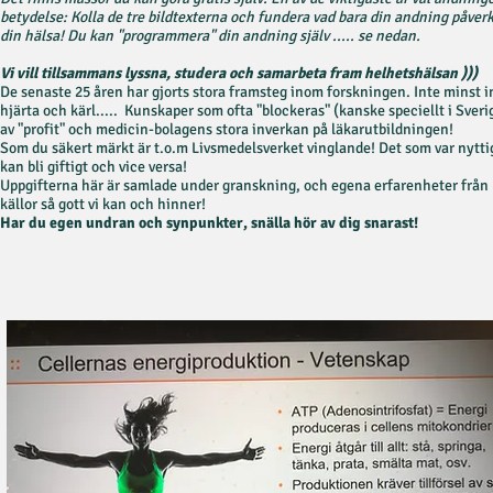
betydelse: Kolla de tre bildtexterna och fundera vad bara din andning påver
din hälsa! Du kan "programmera" din andning själv ..... se nedan.
Vi vill tillsammans lyssna, studera och samarbeta fram helhetshälsan )))
De senaste 25 åren har gjorts stora framsteg inom forskningen. Inte minst 
hjärta och kärl..... Kunskaper som ofta "blockeras" (kanske speciellt i Sveri
av "profit" och medicin-bolagens stora inverkan på läkarutbildningen!
Som du säkert märkt är t.o.m Livsmedelsverket vinglande! Det som var nytti
kan bli giftigt och vice versa!
Uppgifterna här är samlade under granskning, och egena erfarenheter från
källor så gott vi kan och hinner!
Har du egen undran och synpunkter, snälla hör av dig snarast!