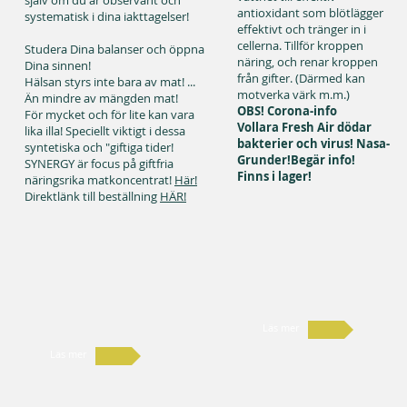
själv om du är observant och
antioxidant som blötlägger
systematisk i dina iakttagelser!
effektivt och tränger in i
cellerna. Tillför kroppen
Studera Dina balanser och öppna
näring, och renar kroppen
Dina sinnen!
från gifter. (Därmed kan
Hälsan styrs inte bara av mat! ...
motverka värk m.m.)
Än mindre av mängden mat!
OBS! Corona-info
För mycket och för lite kan vara
Vollara Fresh Air dödar
lika illa! Speciellt viktigt i dessa
bakterier och virus! Nasa-
syntetiska och "giftiga tider!
Grunder!Begär info!
SYNERGY är focus på giftfria
Finns i lager!
näringsrika matkoncentrat!
Här!
Direktlänk till beställning
HÄR!
Läs mer
Läs mer