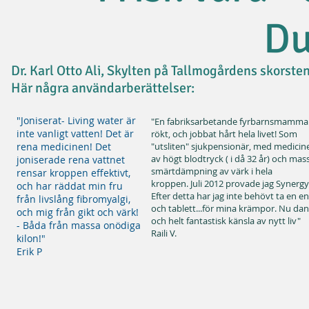
Du
Dr. Karl Otto Ali, Skylten på Tallmogårdens skorsten
Här några användarberättelser:
"Joniserat- Living water är
"En fabriksarbetande fyrbarnsmamm
inte vanligt vatten! Det är
rökt, och jobbat hårt hela livet! Som
rena medicinen! Det
"utsliten" sjukpensionär, med medicin
av högt blodtryck ( i då 32 år) och mas
joniserade rena vattnet
smärtdämpning av värk i hela
rensar kroppen effektivt,
kroppen. Juli 2012 provade jag Synergy 
och har räddat min fru
Efter detta har jag inte behövt ta en e
från livslång fibromyalgi,
och tablett...för mina krämpor. Nu da
och mig från gikt och värk!
och helt fantastisk känsla av nytt liv"
- Båda från massa onödiga
Raili V.
kilon!"
Erik P