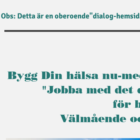
Obs: Detta är en oberoende"dialog-hemsida
Bygg Din hälsa nu-me
"Jobba med det 
för 
Välmående o