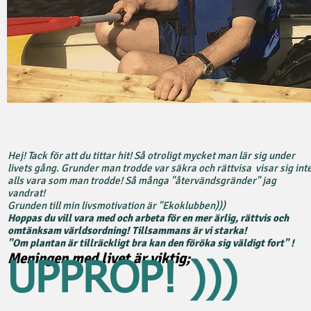
Hej! Tack för att du tittar hit! Så otroligt mycket man lär sig under
livets gång. Grunder man trodde var säkra och rättvisa visar sig int
alls vara som man trodde! Så många "återvändsgränder" jag
vandrat!
Grunden till min livsmotivation är "Ekoklubben)))
Hoppas du vill vara med och arbeta för en mer ärlig, rättvis och
omtänksam världsordning! Tillsammans är
vi starka!
"Om plantan är tillräckligt bra kan den föröka sig väldigt fort" !
Meningen med livet är viktig;
UPPROP! )))