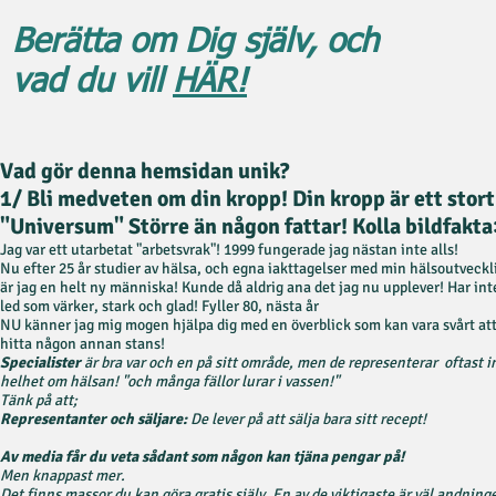
Berätta om Dig själv, och
vad du vill
HÄR!
Vad gör denna hemsidan unik?
1/ Bli medveten om din kropp! Din kropp är ett stort
"Universum" Större än någon fattar! Kolla bildfakta
Jag var ett utarbetat "arbetsvrak"! 1999 fungerade jag nästan inte alls!
Nu efter 25 år studier av hälsa, och egna iakttagelser med min hälsoutveckl
är jag en helt ny människa! Kunde då aldrig ana det jag nu upplever! Har int
led som värker, stark och glad! Fyller 80, nästa år
NU känner jag mig mogen hjälpa dig med en överblick som kan vara svårt at
hitta någon annan stans!
Specialister
är bra var och en på sitt område, men de representerar oftast 
helhet om hälsan! "och många fällor lurar i vassen!"
Tänk på att;
Representanter och
säljare:
De lever på att sälja bara sitt recept!
Av media får du veta sådant som någon kan tjäna pengar på!
Men knappast mer.
Det finns massor du kan göra gratis själv. En av de viktigaste är väl andning