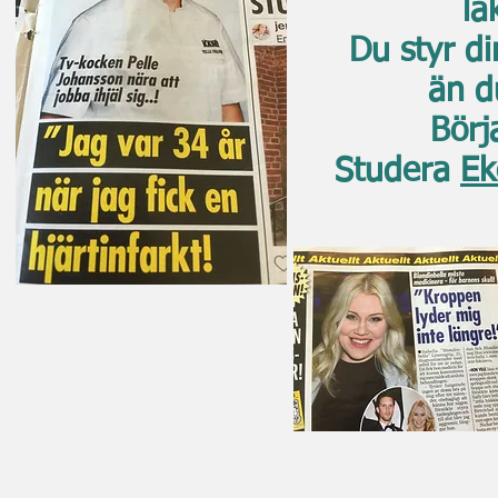
lä
Du styr d
än d
Börja
Studera
Ek