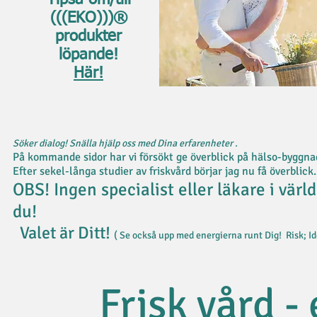
Tipsa om/till
(((EKO)))®
produkter
löpande!
Här!
Söker dialog! Snälla hjälp oss med Dina erfarenheter .
På kommande sidor har vi försökt ge överblick på hälso-byggnads
Efter sekel-långa studier av friskvård börjar jag nu få överbl
OBS! Ingen specialist eller läkare i värl
du!
Valet är Ditt!
( Se också upp med energierna runt Dig! Risk; I
Frisk vård - 