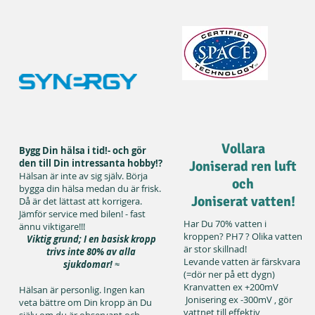
Vollara
Bygg Din hälsa i tid!- och gör
den till Din intressanta hobby!?
Joniserad ren luft
Hälsan är inte av sig själv. Börja
och
bygga din hälsa medan du är frisk.
Joniserat vatten!
Då är det lättast att korrigera.
Jämför service med bilen! - fast
Har Du 70% vatten i
ännu viktigare!!!
kroppen? PH7 ? Olika vatten
Viktig grund; I en basisk kropp
är stor skillnad!
trivs inte 80% av alla
Levande vatten är färskvara
sjukdomar!
≈
(=dör ner på ett dygn)
Kranvatten ex +200mV
Hälsan är personlig. Ingen kan
Jonisering ex -300mV , gör
veta bättre om Din kropp än Du
vattnet till effektiv