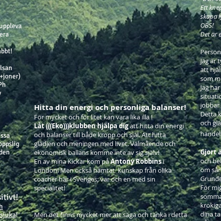
Ett kne
skapa l
OBS!
 uppleva
Det är 
lera
abbt!
Personl
Jag är 
älsan
att hjäl
(+joner)
som mö
 Ph
Jag har
v
situati
jobbar 
Hitta din energi och personliga balanser!
Detta 
För mycket och för litet kan vara lika illa !
och glä
Låt (((Eko)))klubben hjälpa dig
att hitta din energi
händel
och balanser till både kropp och själ. Att hitta
essa
glädjen och meningen med livet. Välmående och
oppslig
Gjort 
rden
ekonomisk ballans komme inte av sig själv!
och be
En av mina Kickar kom på
Antony Robbins
i
om sån
London! Men också hämtat kunskap från olika
Grunder
coacher här i Sveriges; var och en med sin
För mi
specialitet!
itivt!
sommar
krokiga 
ch
dina ta
Men det finns mycket mer att säga och tänka i detta
 sjuka
!