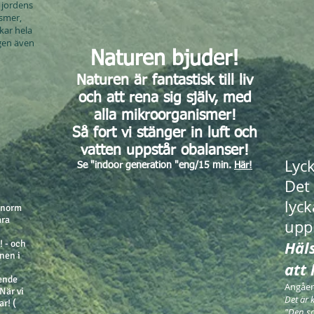
 jordens
ismer,
kar hela
igen även
Naturen bjuder!
Naturen är fantastisk till liv
och att rena sig själv, med
alla
mikroorganismer!
Så fort vi stänger in luft och
vatten uppstår obalanser!
Lyck
Se "indoor generation "eng/15 min.
Här!
Det 
lyc
 enorm
åra
uppl
Häl
! - och
nen i
att 
oende
Angåen
När vi
Det är 
r! (
"Den so