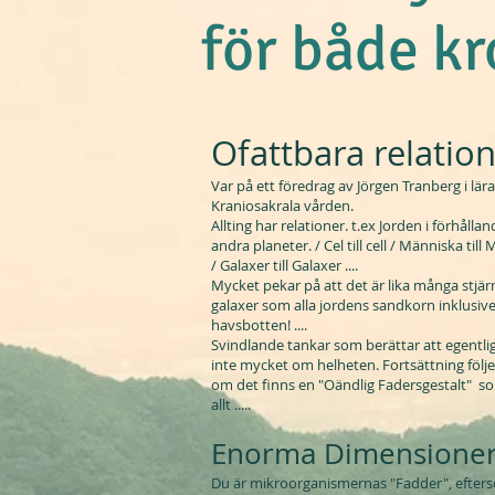
för både kr
Ofattbara relation
Var på ett föredrag av Jörgen Tranberg i lä
Kraniosakrala vården.
Allting har relationer. t.ex Jorden i förhålland
andra planeter. / Cel till cell / Människa till
/ Galaxer till Galaxer ....
Mycket pekar på att det är lika många stjärn
galaxer som alla jordens sandkorn inklusi
havsbotten! ....
Svindlande tankar som berättar att egentlig
inte mycket om helheten. Fortsättning följe
om det finns en "Oändlig Fadersgestalt" s
allt .....
Enorma Dimensioner 
Du är mikroorganismernas "Fadder", efters