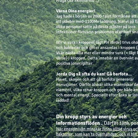
Fråga Ola Skinnarmo ..)
Värna Dina energier!
Jag hade i början av 2000-talet förmånen att
ett plåster med-1100Mv laddning. När vi på f
olika personer satte på dessa plåster på inre
infektioner försvann problemen ofattbart sn
Blir vi sura i kroppen( lågt PH värde) trivs oh
och bakterier och gifter ansamlas i kroppen 
Vi är nästa alla mer eller mindre sura (= lågt
värde) i kroppen. Detta innebär en övervikt a
positiva joner/gifter.
orda Dig så ofta du kan! Gå barfota...
J
Havet, skogen och att gå barfota genererar
minusjoner. Därför älskar olika människor d
element, vilka renar kroppen och ger både kr
och mental energi. Speciellt efter åska är jo
laddad!
Din kropp styrs av energier och
informationsflöden .
Därför tänk pos
När energinivån minskar finns alltid virus o
bakterier, som kan ta överhanden
,
och vi blir