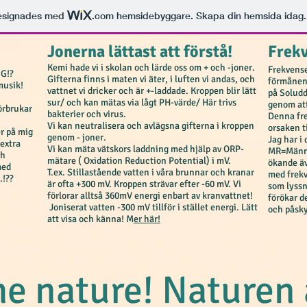
esignades med
.com
hemsidebyggare. Skapa din hemsida idag.
Jonerna lättast att förstå!
Frekv
Kemi hade vi i skolan och lärde oss om + och -joner.
Frekvense
IG!?
Gifterna finns i maten vi äter, i luften vi andas, och
förmånen 
 musik!
vattnet vi dricker och är +-laddade. Kroppen blir lätt
på Soludd
sur/ och kan mätas via lågt PH-värde/ Här trivs
genom att
örbrukar
bakterier och virus.
Denna fre
Vi kan neutralisera och avlägsna gifterna i kroppen
orsaken ti
r på mig
genom - joner.
Jag har i
 extra
Vi kan mäta vätskors laddning med hjälp av ORP-
MR=Männi
ch
mätare ( Oxidation Reduction Potential) i mV.
ökande äv
med
T.ex. Stillastående vatten i våra brunnar och kranar
med frekv
.!??
är ofta +300 mV. Kroppen strävar efter -60 mV. Vi
som lyssn
förlorar alltså 360mV energi enbart av kranvattnet!
förökar d
Joniserat vatten -300 mV tillför i stället energi. Lätt
och påsk
att visa och känna! M
er här!
he nature! Naturen 